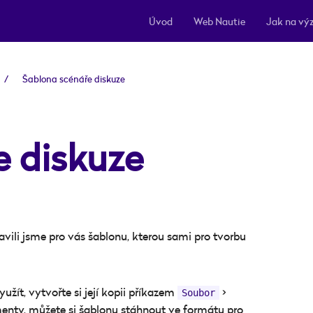
Úvod
Web Nautie
Jak na výz
Šablona scénáře diskuze
e diskuze
avili jsme pro vás šablonu, kterou sami pro tvorbu
žít, vytvořte si její kopii příkazem
>
Soubor
nty, můžete si šablonu stáhnout ve formátu pro